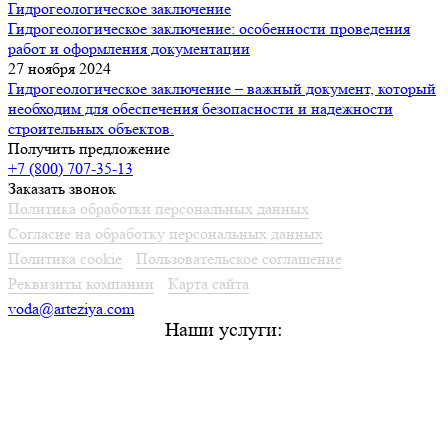
Гидрогеологическое заключение
Гидрогеологическое заключение: особенности проведения
работ и оформления документации
27 ноября 2024
Гидрогеологическое заключение – важный документ, который
необходим для обеспечения безопасности и надежности
строительных объектов.
Получить предложение
+7 (800) 707-35-13
Заказать звонок
Политика обработки персональных данных
Согласие на обработку персональных данных
Политика cookie
Пользовательское соглашение
Реквизиты компании
Карта сайта
voda@arteziya.com
Наши услуги:
Лицензирование подземных вод из скважин и родников
в Воронеже
Зоны санитарной охраны источников водоснабжения в Воронеже
Паспорт скважины или родника в Воронеже
Гидрогеологическое заключение в Воронеже