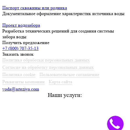
Паспорт скважины или родника
Документальное оформление характеристик источника воды
Проект водозабора
Разработка технических решений для создания системы
забора воды
Получить предложение
+7 (800) 707-35-13
Заказать звонок
Политика обработки персональных данных
Согласие на обработку персональных данных
Политика cookie
Пользовательское соглашение
Реквизиты компании
Карта сайта
voda@arteziya.com
Наши услуги:
Лицензирование подземных вод из скважин и родников
в Воронеже
Зоны санитарной охраны источников водоснабжения в Воронеже
Паспорт скважины или родника в Воронеже
Гидрогеологическое заключение в Воронеже